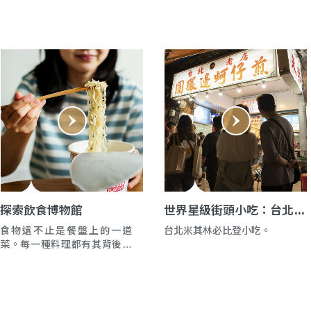
開放式廚房裡叮噹作響，20泰
銖的船麵可以跟2,000泰銖的套
餐一樣讓人驚豔。這就是最真
實的曼谷：食物不在乎你的預
算或地址，阿嬤的咖哩配方跟
米其林主廚的新菜色一樣值得
尊重。
探索飲食博物館
世界星級街頭小吃：台北｜
吃飽也吃巧
食物遠不止是餐盤上的一道
台北米其林必比登小吃。
菜。每一種料理都有其背後的
故事與歷史，而 美食博物館正
是這些歷史得以重現的場所。
全球範圍內有數百家美食與飲
品博物館，主題應有盡有！