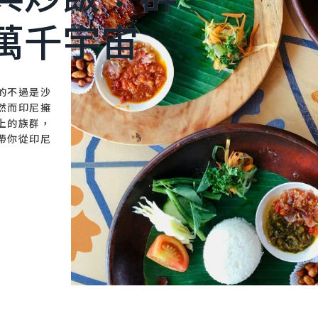
萬千宇宙
的不過是沙
然而印尼擁
上的族群，
帶你從印尼