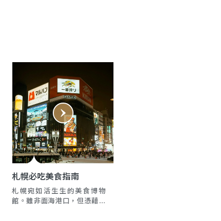
札幌必吃美食指南
札幌宛如活生生的美食博物
館。雖非面海港口，但憑藉完
善物流網絡和商業傳統，孕育
出著名海鮮市場。不可錯過招