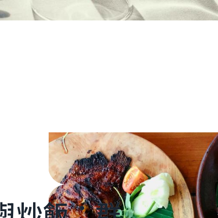
與炒飯：群