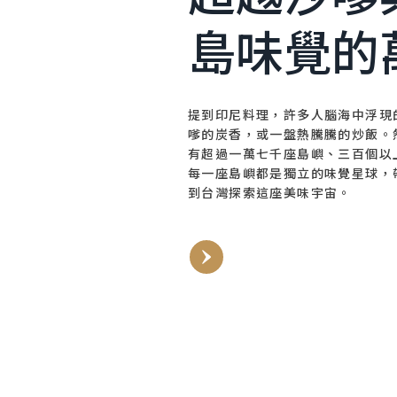
島味覺的
提到印尼料理，許多人腦海中浮現
嗲的炭香，或一盤熱騰騰的炒飯。
有超過一萬七千座島嶼、三百個以
每一座島嶼都是獨立的味覺星球，
到台灣探索這座美味宇宙。