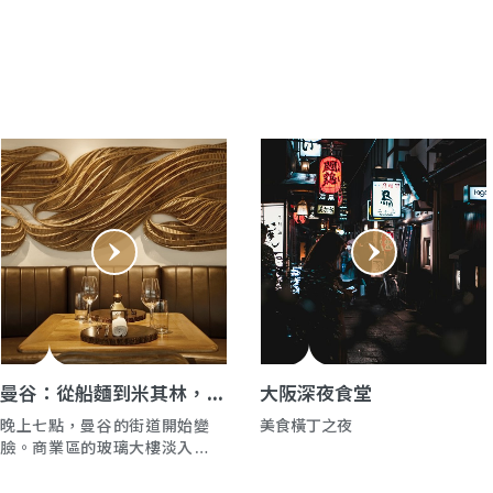
曼谷：從船麵到米其林，亞
大阪深夜食堂
洲美食之都的野心
晚上七點，曼谷的街道開始變
美食橫丁之夜
臉。商業區的玻璃大樓淡入暮
色，另一座城市醒了過來——
炭火煙霧從街角飄來，炒鍋在