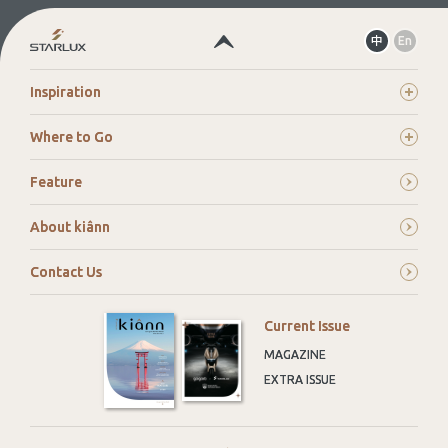
Select
中
En
your
language.
Inspiration
Where to Go
Feature
About kiânn
Contact Us
Current Issue
MAGAZINE
EXTRA ISSUE