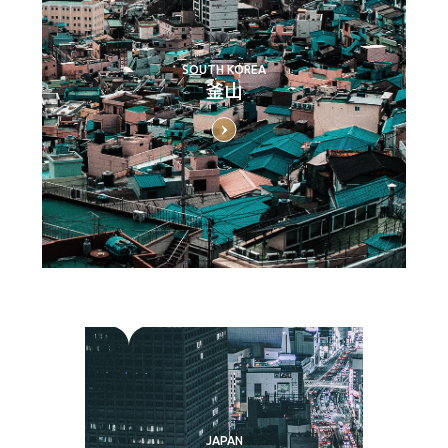
SOUTH KOREA
釜山
JAPAN