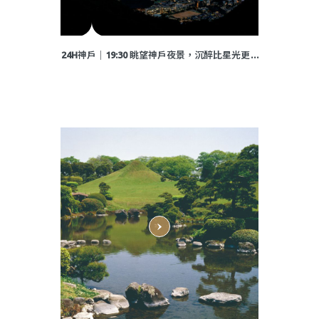
24H神戶│19:30 眺望神戶夜景，沉醉比星光更璀
璨的燈河