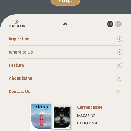
Accept
Select
中
En
your
language.
Inspiration
Where to Go
Feature
About kiânn
Contact Us
Current Issue
MAGAZINE
EXTRA ISSUE