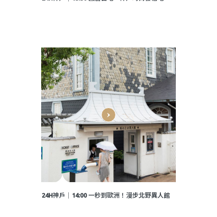
24H神戶│14:00 一秒到歐洲！漫步北野異人館