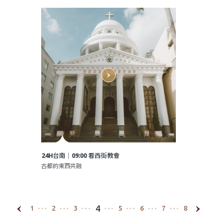
24H台南│09:00 看西街教會
古都的東西共融
4
1
2
3
5
6
7
8