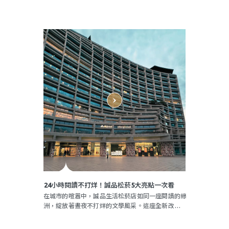
24小時閱讀不打烊！誠品松菸5大亮點一次看
在城市的喧囂中，誠品生活松菸店如同一座閱讀的綠
洲，綻放著晝夜不打烊的文學風采。這座全新改裝的
24小時書店，正以獨特的設計和令人嘆為觀止的亮
點，贏得了讀者心中的矚目。