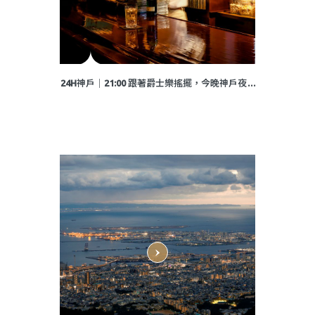
24H神戶│21:00 跟著爵士樂搖擺，今晚神戶夜不
眠