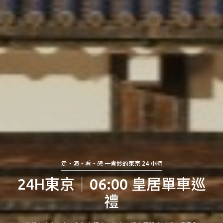
走・演・看・憩 一青妙的東京 24 小時
24H東京│06:00 皇居單車巡
禮