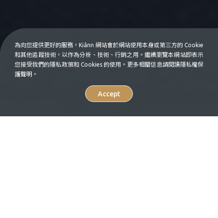
為向您提供更好的服務，Kiânn 網站會於網站使用本身或第三方的 Cookie
和其他追蹤技術，以作為分析、技術、行銷之用。繼續瀏覽本網站即表示
您接受我們的隱私政策和 Cookies 的使用。更多相關信息請閱讀隱私權保
護聲明。
Accept
Select
中
En
your
language.
走・演・看・憩 一青妙的東京 24 小時
Inspiration
Where to Go
24H東京│06:00 皇居單車巡
禮
Feature