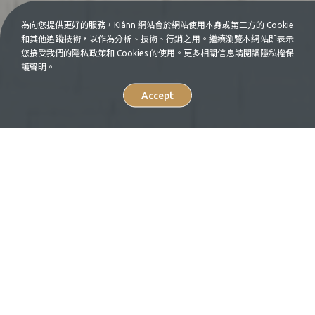
為向您提供更好的服務，Kiânn 網站會於網站使用本身或第三方的 Cookie
和其他追蹤技術，以作為分析、技術、行銷之用。繼續瀏覽本網站即表示
您接受我們的隱私政策和 Cookies 的使用。更多相關信息請閱讀隱私權保
護聲明。
Accept
Select
中
En
your
language.
療癒休日・神戶
Inspiration
Where to Go
24H神戶│16:30 灘五鄉 日
本酒產量第一
Feature
About kiânn
BY
Nicole Lee (妮可魯)
31 January, 2024
Contact Us