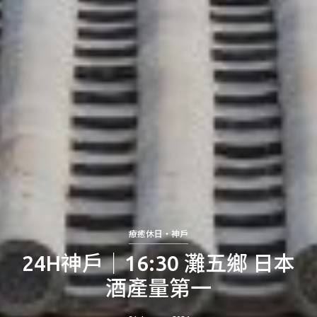
療癒休日・神戶
24H神戶│16:30 灘五鄉 日本
酒產量第一