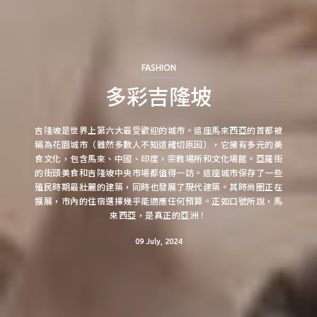
FASHION
多彩吉隆坡
吉隆坡是世界上第六大最受歡迎的城市。這座馬來西亞的首都被
稱為花園城市（雖然多數人不知道確切原因），它擁有多元的美
食文化，包含馬來、中國、印度，宗教場所和文化場館。亞羅街
的街頭美食和吉隆坡中央市場都值得一訪。這座城市保存了一些
殖民時期最壯麗的建築，同時也發展了現代建築。其時尚圈正在
擴展，市內的住宿選擇幾乎能適應任何預算。正如口號所說，馬
來西亞，是真正的亞洲！
09 July, 2024